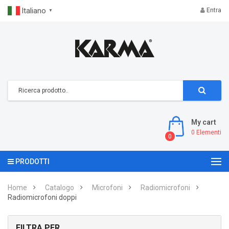
Italiano
Entra
▼
My cart
0
Elementi
0
PRODOTTI
Home
Catalogo
Microfoni
Radiomicrofoni
Radiomicrofoni doppi
FILTRA PER