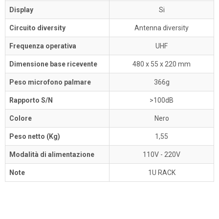
Display
Si
Circuito diversity
Antenna diversity
Frequenza operativa
UHF
Dimensione base ricevente
480 x 55 x 220 mm
Peso microfono palmare
366g
Rapporto S/N
>100dB
Colore
Nero
Peso netto (Kg)
1,55
Modalità di alimentazione
110V - 220V
Note
1U RACK