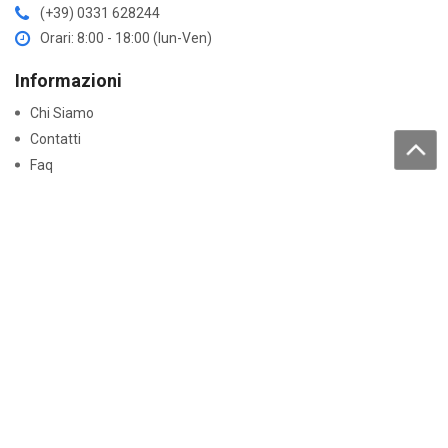
(+39) 0331 628244
Orari: 8:00 - 18:00 (lun-Ven)
Informazioni
Chi Siamo
Contatti
Faq
Trattamento dati personali
Acquisti
Come acquistare
Resi e garanzie
Lavora con noi
Pagamenti
Normative
Dichiarazioni di conformità
Certificati Batterie