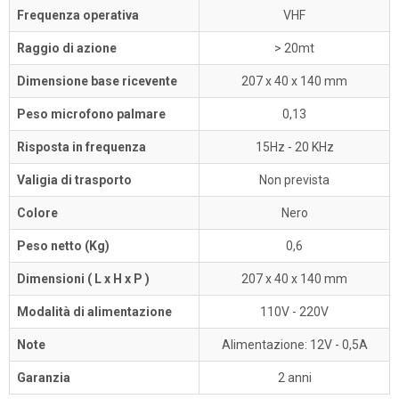
Frequenza operativa
VHF
Raggio di azione
> 20mt
Dimensione base ricevente
207 x 40 x 140 mm
Peso microfono palmare
0,13
Risposta in frequenza
15Hz - 20 KHz
Valigia di trasporto
Non prevista
Colore
Nero
Peso netto (Kg)
0,6
Dimensioni ( L x H x P )
207 x 40 x 140 mm
Modalità di alimentazione
110V - 220V
Note
Alimentazione: 12V - 0,5A
Garanzia
2 anni