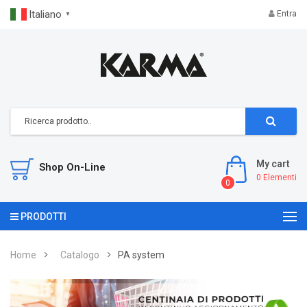
Italiano
Entra
▼
My cart
Shop On-Line
0
Elementi
0
PRODOTTI
Home
Catalogo
PA system