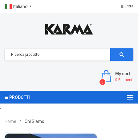
Italiano
Entra
▼
My cart
0
Elementi
0
PRODOTTI
.
Home
Chi Siamo