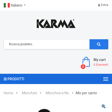
Italiano
Entra
▼
My cart
0
Elementi
0
PRODOTTI
Home
Microfoni
Microfoni a filo
Mic per canto