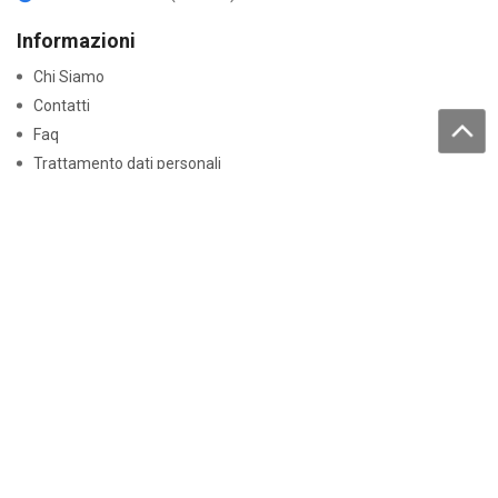
Informazioni
Chi Siamo
Contatti
Faq
Trattamento dati personali
Acquisti
Come acquistare
Resi e garanzie
Lavora con noi
Pagamenti
Normative
Dichiarazioni di conformità
Certificati Batterie
Disclaimer