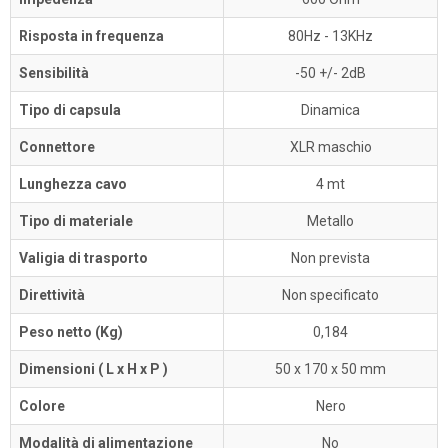
Risposta in frequenza
80Hz - 13KHz
Sensibilità
-50 +/- 2dB
Tipo di capsula
Dinamica
Connettore
XLR maschio
Lunghezza cavo
4 mt
Tipo di materiale
Metallo
Valigia di trasporto
Non prevista
Direttività
Non specificato
Peso netto (Kg)
0,184
Dimensioni ( L x H x P )
50 x 170 x 50 mm
Colore
Nero
Modalità di alimentazione
No