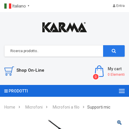
Italiano
Entra
▼
My cart
Shop On-Line
0
Elementi
0
PRODOTTI
Home
Microfoni
Microfoni a filo
Supporti mic