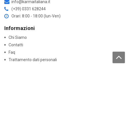
info@karmaitaliana.it
(+39) 0331 628244
Orari: 8:00 - 18:00 (lun-Ven)
Informazioni
Chi Siamo
Contatti
Faq
Trattamento dati personali
Acquisti
Come acquistare
Resi e garanzie
Lavora con noi
Pagamenti
Normative
Dichiarazioni di conformità