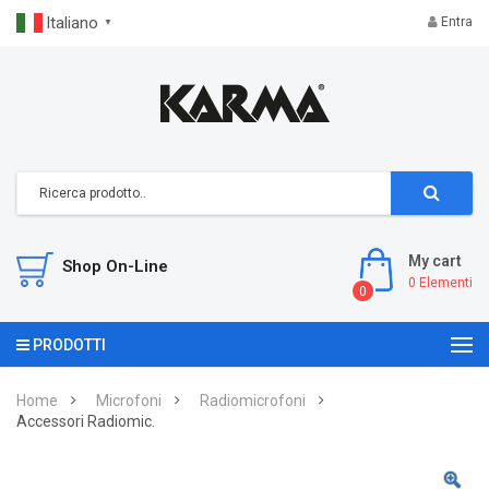
Italiano
Entra
▼
My cart
Shop On-Line
0
Elementi
0
PRODOTTI
Home
Microfoni
Radiomicrofoni
Accessori Radiomic.