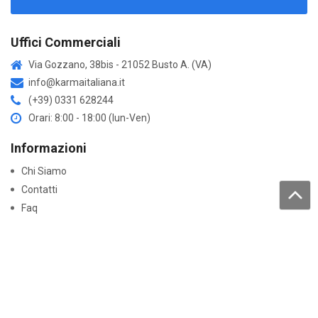
Uffici Commerciali
Via Gozzano, 38bis - 21052 Busto A. (VA)
info@karmaitaliana.it
(+39) 0331 628244
Orari: 8:00 - 18:00 (lun-Ven)
Informazioni
Chi Siamo
Contatti
Faq
Trattamento dati personali
Acquisti
Come acquistare
Resi e garanzie
Lavora con noi