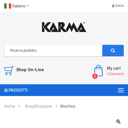
Italiano
Entra
▼
My cart
Shop On-Line
0
Elementi
0
PRODOTTI
Home
Amplificazione
Woofers