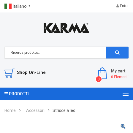
Italiano
Entra
▼
My cart
Shop On-Line
0
Elementi
0
PRODOTTI
Home
Accessori
Strisce a led