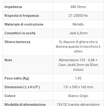
Impedenza
680 Ohms
Risposta in frequenza
21-23000 Hz
Materiale di costruzione
Metallo
Connettori in uscita
Jack 6,3mm
Ghiera luminosa
Si, dispone di ghiera che si
illumina quando il microfono è
attivo
Note
Alimentatore 15V - 0,4A +
Cavo Jack6,3mm da 50cm
incluso
Peso netto (Kg)
1,45
Dimensioni ( L x H x P )
131 x 390 x 160 mm
Colore
Bianco-Grigio
Modalità di alimentazione
15V DC tramite alimentatore