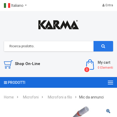
Italiano
Entra
▼
My cart
Shop On-Line
0
Elementi
0
PRODOTTI
Home
Microfoni
Microfoni a filo
Mic da annunci