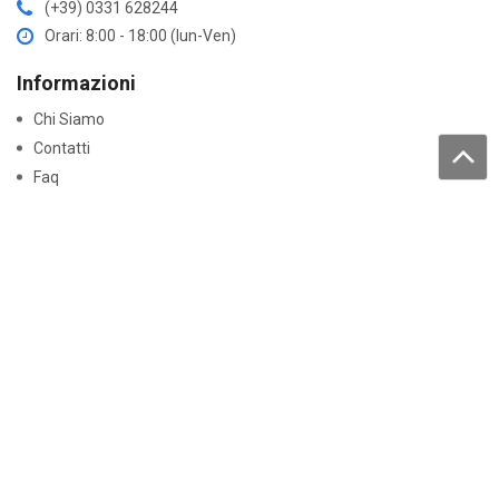
(+39) 0331 628244
Orari: 8:00 - 18:00 (lun-Ven)
Informazioni
Chi Siamo
Contatti
Faq
Trattamento dati personali
Acquisti
Come acquistare
Resi e garanzie
Lavora con noi
Pagamenti
Normative
Dichiarazioni di conformità
Certificati Batterie