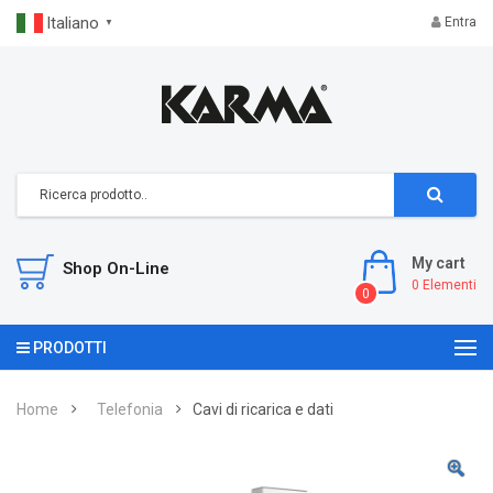
Italiano
Entra
▼
My cart
Shop On-Line
0
Elementi
0
PRODOTTI
Home
Telefonia
Cavi di ricarica e dati