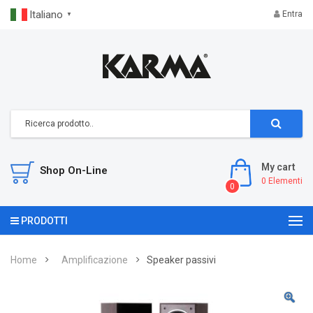
Italiano
Entra
▼
My cart
Shop On-Line
0
Elementi
0
PRODOTTI
Home
Amplificazione
Speaker passivi