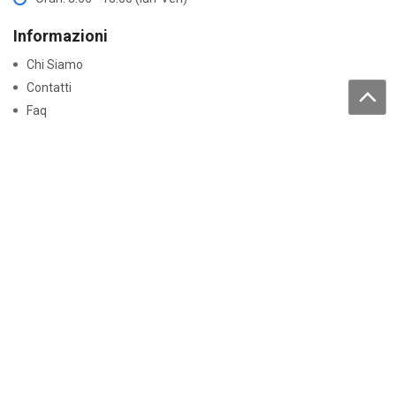
Informazioni
Chi Siamo
Contatti
Faq
Trattamento dati personali
Acquisti
Come acquistare
Resi e garanzie
Lavora con noi
Pagamenti
Normative
Dichiarazioni di conformità
Certificati Batterie
Disclaimer