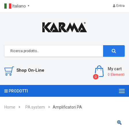
Italiano
Entra
▼
My cart
Shop On-Line
0
Elementi
0
PRODOTTI
Home
PA system
Amplificatori PA