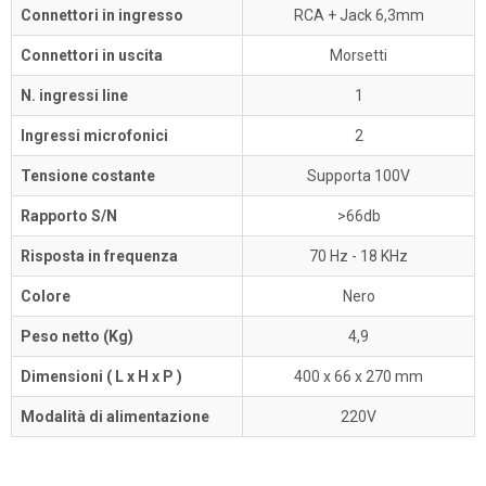
Connettori in ingresso
RCA + Jack 6,3mm
Connettori in uscita
Morsetti
N. ingressi line
1
Ingressi microfonici
2
Tensione costante
Supporta 100V
Rapporto S/N
>66db
Risposta in frequenza
70 Hz - 18 KHz
Colore
Nero
Peso netto (Kg)
4,9
Dimensioni ( L x H x P )
400 x 66 x 270 mm
Modalità di alimentazione
220V