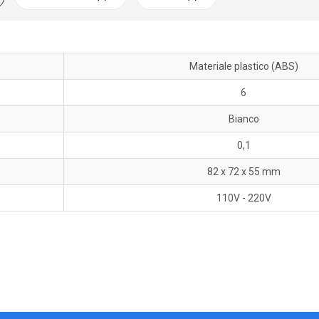
Materiale plastico (ABS)
6
Bianco
0,1
82 x 72 x 55 mm
110V - 220V